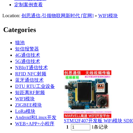
定制案例查看
Location:
创思通信-引领物联网新时代 [官网]
»
WIFI模块
Categories
猫池
短信报警器
4G通信技术
5G通信技术
NBIoT通信技术
RFID NFC射频
蓝牙通信技术
DTU RTU工业设备
短距离RF射频
WIFI模块
ZIGBEE模块
LoRa模块
Android和Linux开发
STM32F407开发板 WiFi模块 S
WEB+APP+小程序
1
1条记录