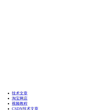
蓝牙通信技术
DTU RTU工业设备
短距离RF射频
WIFI模块
ZIGBEE模块
LoRa模块
Android和Linux开发
WEB+APP+小程序
技术文章
淘宝网店
视频教程
CSDN技术文章